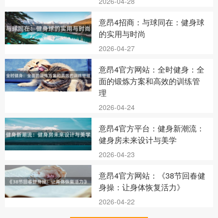
2026-04-28
意昂4招商：与球同在：健身球
的实用与时尚
2026-04-27
意昂4官方网站：全时健身：全
面的锻炼方案和高效的训练管
理
2026-04-24
意昂4官方平台：健身新潮流：
健身房未来设计与美学
2026-04-23
意昂4官方网站：《38节回春健
身操：让身体恢复活力》
2026-04-22